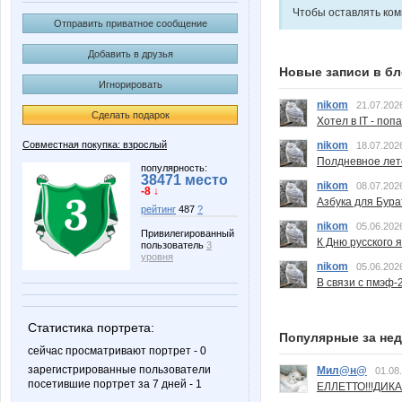
Чтобы оставлять ко
Отправить приватное сообщение
Добавить в друзья
Новые записи в бл
Игнорировать
nikom
21.07.202
Сделать подарок
Хотел в IT - поп
nikom
Совместная покупка: взрослый
18.07.202
Полдневное лет
популярность:
38471 место
nikom
08.07.202
-8 ↓
Азбука для Бура
рейтинг
487
?
nikom
05.06.202
Привилегированный
К Дню русского 
пользователь
3
уровня
nikom
05.06.202
В связи с пмэф-
Статистика портрета:
Популярные за не
сейчас просматривают портрет - 0
зарегистрированные пользователи
Мил@н@
01.08
посетившие портрет за 7 дней - 1
ЕЛЛЕТТО!!!ДИК