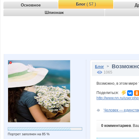
Блог
( 57 )
Основное
Д
Шпионаж
Возможно,
>
Блог
1065
Возможно, в этом мире т
Поделиться:
http://www.nn.ru/user.
Человек — единстве
0 комментариев
. Ва
Портрет заполнен на 85 %